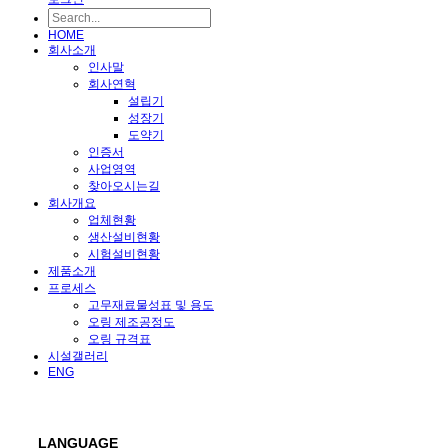
HOME
회사소개
인사말
회사연혁
설립기
성장기
도약기
인증서
사업영역
찾아오시는길
회사개요
업체현황
생산설비현황
시험설비현황
제품소개
프로세스
고무재료물성표 및 용도
오링 제조공정도
오링 규격표
시설갤러리
ENG
LANGUAGE