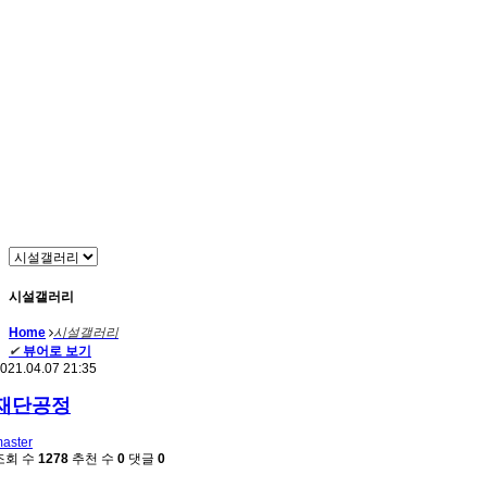
시설갤러리
Home
시설갤러리
✔
뷰어로 보기
021.04.07 21:35
재단공정
aster
조회 수
1278
추천 수
0
댓글
0