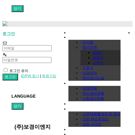
닫기
HOME
로그인
회사소개
-
인사말
-
회사연혁
설립기
성장기
도약기
-
인증서
로그인 유지
-
사업영역
ID/PW 찾기
|
회원가입
-
찾아오시는길
회사개요
-
업체현황
-
생산설비현황
LANGUAGE
-
시험설비현황
제품소개
닫기
프로세스
-
고무재료물성표 및 용도
-
오링 제조공정도
-
오링 규격표
(주)보경이엔지
시설갤러리
ENG