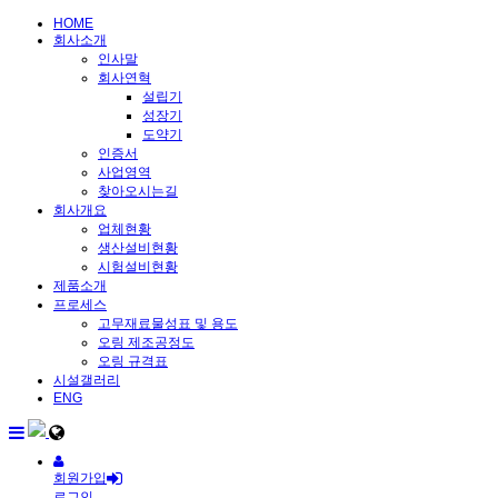
HOME
회사소개
인사말
회사연혁
설립기
성장기
도약기
인증서
사업영역
찾아오시는길
회사개요
업체현황
생산설비현황
시험설비현황
제품소개
프로세스
고무재료물성표 및 용도
오링 제조공정도
오링 규격표
시설갤러리
ENG
회원가입
로그인