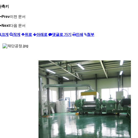
단축키
Prev
이전 문서
Next
다음 문서
크게
작게
위로
아래로
댓글로 가기
인쇄
첨부