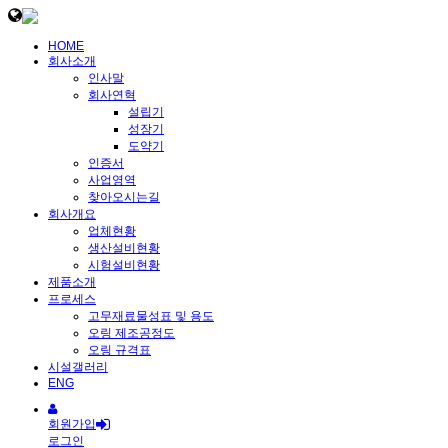
HOME
회사소개
인사말
회사연혁
설립기
성장기
도약기
인증서
사업영역
찾아오시는길
회사개요
업체현황
생산설비현황
시험설비현황
제품소개
프로세스
고무재료물성표 및 용도
오링 제조공정도
오링 규격표
시설갤러리
ENG
회원가입
로그인