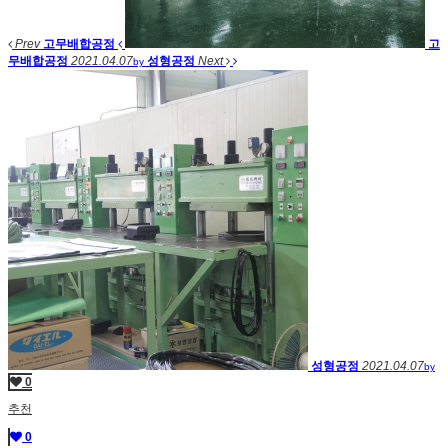
Prev
고무배합공정
고
무배합공정
2021.04.07
성형공정
Next
by
성형공정
2021.04.07
by
0
추천
0